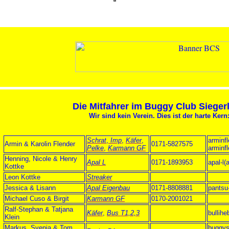
Die Mitfahrer im Buggy Club Sieger
Wir sind kein Verein. Dies ist der harte Kern
Schrat
,
Imp
,
Käfer
,
arminf
Armin & Karolin Flender
0171-5827575
Pelke
,
Karmann GF
arminf
Henning, Nicole & Henry
Apal L
0171-1893953
apal-l(
Kottke
Leon Kottke
Streaker
Jessica & Lisann
Apal Eigenbau
0171-8808881
pantsu
Michael Cuso & Birgit
Karmann GF
0170-2001021
Ralf-Stephan & Tatjana
Käfer
,
Bus T1,2,3
bullih
Klein
Markus, Svenja & Tom
buggys