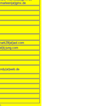
-marleen(at)gmx.de
ark29(at)aol.com
at)tj-jung.com
ndy(at)web.de
t.