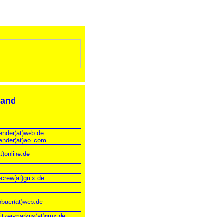
land
:
lender(at)web.de
lender(at)aol.com
at)online.de
-crew(at)gmx.de
ebbaer(at)web.de
itzer-markus(at)gmx.de