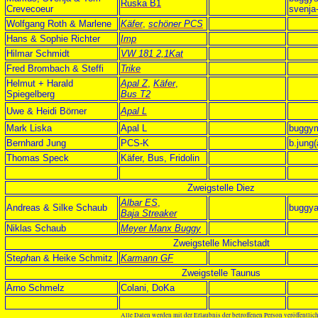
Ruska B1
Crevecoeur
svenja
Wolfgang Roth & Marlene
Käfer
,
schöner PCS
Hans & Sophie Richter
Imp
Hilmar Schmidt
VW 181 2,1Kat
Fred Brombach & Steffi
Trike
Helmut + Harald
Apal Z
,
Käfer
,
Spiegelberg
Bus T2
Uwe & Heidi Börner
Apal L
Mark Liska
Apal L
buggym
Bernhard Jung
PCS-K
b.jung(
Thomas Speck
Käfer, Bus, Fridolin
Zweigstelle Diez
Albar ES
,
Andreas & Silke Schaub
buggya
Baja Streaker
Niklas Schaub
Meyer Manx Buggy
Zweigstelle Michelstadt
Ste
ph
an & Heike Schmitz
Karmann GF
Zweigstelle Taunus
Arno Schmelz
Colani, DoKa
Alle Daten werden mit der Erlaubnis der betroffenen Person veröffentlich