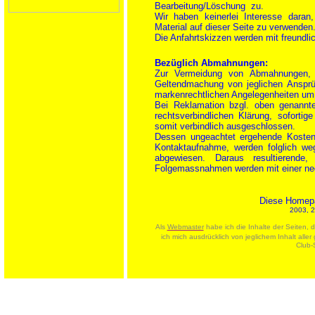
Bearbeitung/Löschung zu.
Wir haben keinerlei Interesse daran
Material auf dieser Seite zu verwenden
Die Anfahrtskizzen werden mit freundli
Bezüglich Abmahnungen:
Zur Vermeidung von Abmahnungen, Re
Geltendmachung von jeglichen Ansprüc
markenrechtlichen Angelegenheiten u
Bei Reklamation bzgl. oben genannte
rechtsverbindlichen Klärung, sofortig
somit verbindlich ausgeschlossen.
Dessen ungeachtet ergehende Kostenn
Kontaktaufnahme, werden folglich we
abgewiesen. Daraus resultierende
Folgemassnahmen werden mit einer neg
Diese Homepa
2003, 
Als
Webmaster
habe ich die Inhalte der Seiten, di
ich mich ausdrücklich von jeglichem Inhalt aller 
Club-