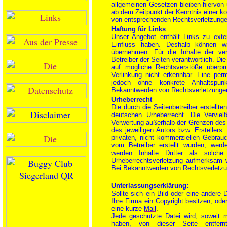
allgemeinen Gesetzen bleiben hiervon u
ab dem Zeitpunkt der Kenntnis einer k
von entsprechenden Rechtsverletzungen
Haftung für Links
Unser Angebot enthält Links zu exter
Einfluss haben. Deshalb können w
übernehmen. Für die Inhalte der verl
Betreiber der Seiten verantwortlich. Di
auf mögliche Rechtsverstöße überprü
Verlinkung nicht erkennbar. Eine perma
jedoch ohne konkrete Anhaltspunk
Bekanntwerden von Rechtsverletzungen 
Urheberrecht
Die durch die Seitenbetreiber erstellt
deutschen Urheberrecht. Die Vervielf
Verwertung außerhalb der Grenzen des 
des jeweiligen Autors bzw. Erstellers
privaten, nicht kommerziellen Gebrauch
vom Betreiber erstellt wurden, werd
werden Inhalte Dritter als solche
Urheberrechtsverletzung aufmerksam 
Bei Bekanntwerden von Rechtsverletzun
Unterlassungserklärung:
Sollte sich ein Bild oder eine andere
Ihre Firma ein Copyright besitzen, oder
eine kurze
Mail
.
Jede geschützte Datei wird, soweit 
haben, von dieser Seite entfern